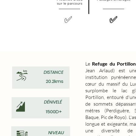
sur le parcours
✅
✅
Le
Refuge du Portillon
Jean Arlaud) est une
DISTANCE
institution pyrénéenn
20.2kms
cœur du massif du Luc
surplombe le lac gl
Portillon, entouré d'u
DÉNIVELÉ
de sommets dépassan
mètres (Perdiguère, 
1500D+
Baque, Pic de Royo). L'a
longue et exigeante, mai
une diversité de 
NIVEAU