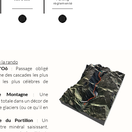
règlementé
🔴
🔴
e la rando
'Oô
: Passage obligé
ne des cascades les plus
 les plus célèbres de
e Montagne
: Une
totale dans un décor de
e glaciers (ou ce qu'il en
e du Portillon
: Un
tre minéral saisissant,