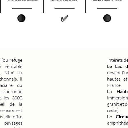
🔴
✅
🔴
(ou refuge
Intérêts d
 véritable
Le Lac d
e. Situé au
devant l'u
honnais, il
hautes et
aciaire du
France.
ne couronne
La Haut
t les 3000
immersion 
Seil de la
granit et d
scension est
reste).
s elle offre
Le Cirqu
paysages
amphithéâ