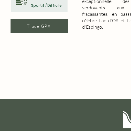
exceptionnelle : des
Sportif / Difficile
verdoyants aux 
fracassantes, en pass
célèbre Lac d'Oô et l'
Trace GPX
d'Espingo.