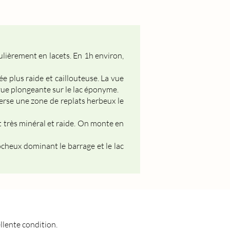
gulièrement en lacets. En 1h environ,
e plus raide et caillouteuse. La vue
vue plongeante sur le lac éponyme.
erse une zone de replats herbeux le
nt très minéral et raide. On monte en
cheux dominant le barrage et le lac
llente condition.