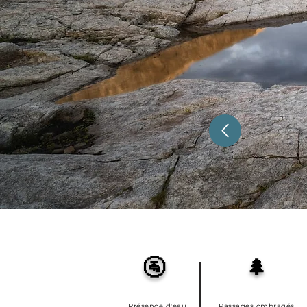
🚰
🌲
Présence d'eau
Passages ombragés