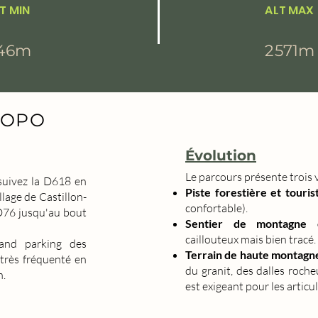
T MIN
ALT MAX
146m
2571m
TOPO
Évolution
Le parcours présente trois v
suivez la D618 en
Piste forestière et touris
lage de Castillon-
confortable).
D76 jusqu'au bout
Sentier de montagne c
caillouteux mais bien tracé.
and parking des
Terrain de haute montagn
t très fréquenté en
du granit, des dalles roch
n.
est exigeant pour les articu