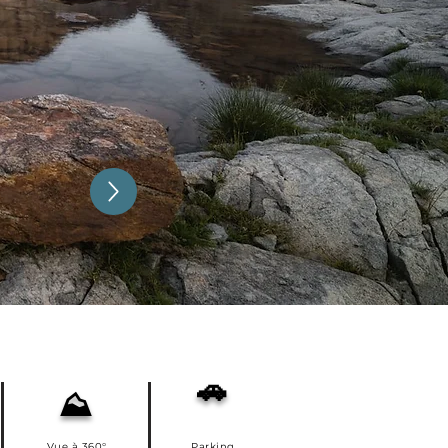
🚗
⛰️
Vue à 360°
Parking