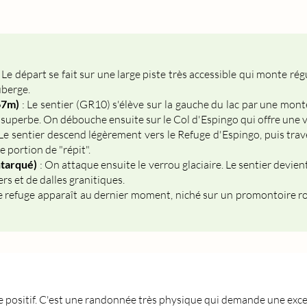
 Le départ se fait sur une large piste très accessible qui monte ré
uberge.
67m)
: Le sentier (GR10) s'élève sur la gauche du lac par une monté
t superbe. On débouche ensuite sur le Col d'Espingo qui offre une 
Le sentier descend légèrement vers le Refuge d'Espingo, puis trav
e portion de "répit".
ntarqué)
: On attaque ensuite le verrou glaciaire. Le sentier devie
rs et de dalles granitiques.
e refuge apparaît au dernier moment, niché sur un promontoire ro
 positif. C'est une randonnée très physique qui demande une exce