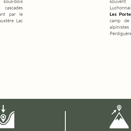
 sous-bois
souvent 
cascades
Luchonnais
ant par le
Les Port
austère Lac
camp de 
alpinist
Perdiguère