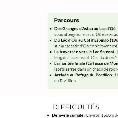
Parcours
Des Granges d'Astau au Lac d'Oô
:
vous atteignez le Lac d'Oô et son a
Du Lac d'Oô au Col d'Espingo (19
sur la cascade d'Oô en s'élevant es
La traversée vers le Lac Saussat
: 
long du Lac Saussat. C'est la dernièr
La montée finale (La Tusse de Mo
lacets serrés dans un chaos de roche
Arrivée au Refuge du Portillon
: L
du Portillon.
DIFFICULTÉS
Dénivelé cumulé
: Environ 1500m de