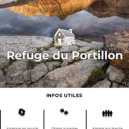
Refuge du Portillon
INFOS UTILES
🔄
🐾
👪
Itinéraire en boucle
Chiens autorisés
Adapté aux famille