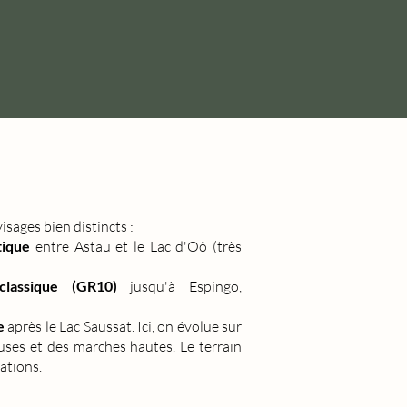
isages bien distincts :
tique
entre Astau et le Lac d'Oô (très
lassique (GR10)
jusqu'à Espingo,
e
après le Lac Saussat. Ici, on évolue sur
euses et des marches hautes. Le terrain
lations.