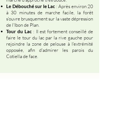
Le Débouché sur le Lac
: Après environ 20
à 30 minutes de marche facile, la forêt
s'ouvre brusquement sur la vaste dépression
de l'Ibon de Plan.
Tour du Lac
: Il est fortement conseillé de
faire le tour du lac par la rive gauche pour
rejoindre la zone de pelouse à l'extrémité
opposée, afin d'admirer les parois du
Cotiella de face.
DIFFICULTÉS
: La principale difficulté
La Piste Forestière
réside dans l'accès routier. Les 14 km de piste
peuvent être éprouvants pour les véhicules
bas. Vérifiez l'état de la piste après de gros
orages.
Pour la randonnée, aucune difficulté.