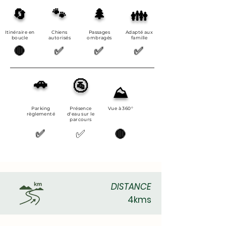
🔄
🐾
🌲
👪
Itinéraire en
Chiens
Passages
Adapté aux
boucle
autorisés
ombragés
famille
🔴
✅
✅
✅
🚗
🚰
⛰️
Parking
Présence
Vue à 360°
règlementé
d'eau sur le
parcours
✅
✅
🔴
DISTANCE
4kms