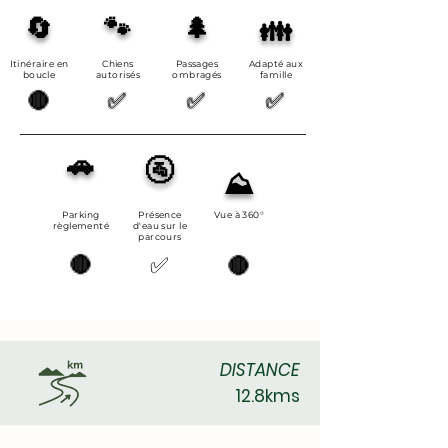
🔄
🐾
🌲
👪
Itinéraire en
Chiens
Passages
Adapté aux
boucle
autorisés
ombragés
famille
🔴
✅
✅
✅
🚗
🚰
⛰️
Parking
Présence
Vue à 360°
règlementé
d'eau sur le
parcours
🔴
✅
🔴
DISTANCE
12.8kms