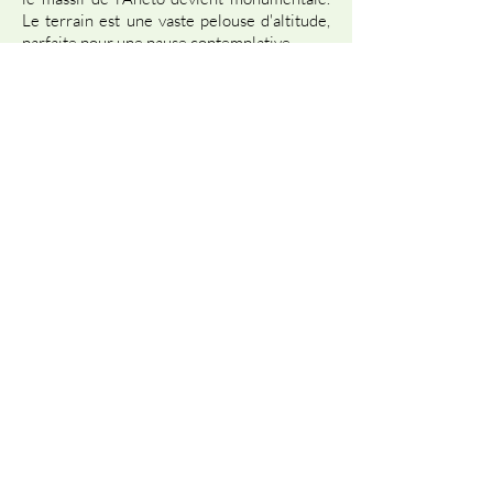
Le terrain est une vaste pelouse d'altitude,
parfaite pour une pause contemplative.
DIFFICULTÉS
Aucune difficulté.
GALERIE PHOTO